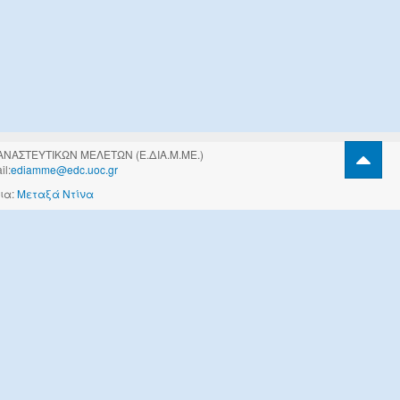
ΑΝΑΣΤΕΥΤΙΚΩΝ ΜΕΛΕΤΩΝ (Ε.ΔΙΑ.Μ.ΜΕ.)
l:
ediamme@edc.uoc.gr
ια:
Μεταξά Ντίνα