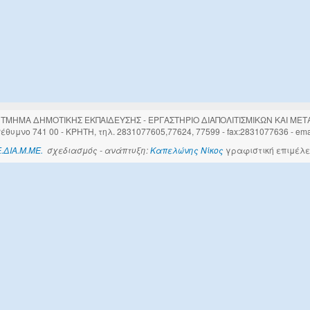
 ΤΜΗΜΑ ΔΗΜΟΤΙΚΗΣ ΕΚΠΑΙΔΕΥΣΗΣ - ΕΡΓΑΣΤΗΡΙΟ ΔΙΑΠΟΛΙΤΙΣΜΙΚΩΝ ΚΑΙ ΜΕΤ
θυμνο 741 00 - ΚΡΗΤΗ, τηλ. 2831077605,77624, 77599 - fax:2831077636 - emai
Ε.ΔΙΑ.Μ.ΜΕ.
σχεδιασμός - ανάπτυξη:
Καπελώνης Νίκος
γραφιστική επιμέλε