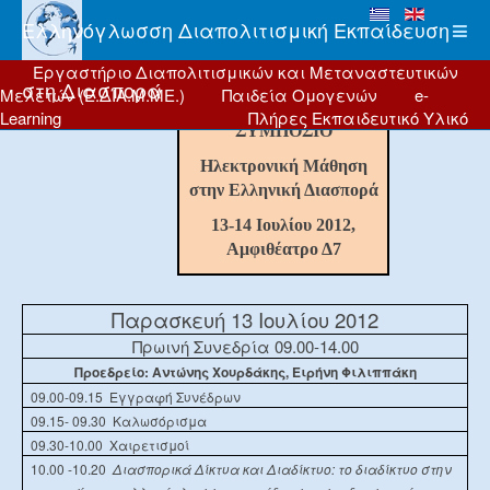
Ελληνόγλωσση Διαπολιτισμική Εκπαίδευση
Εργαστήριο Διαπολιτισμικών και Μεταναστευτικών
στη Διασπορά
Μελετών (Ε.ΔΙΑ.Μ.ΜΕ.)
Παιδεία Ομογενών
e-
Learning
Πλήρες Εκπαιδευτικό Υλικό
ΣΥΜΠΟΣΙΟ
Ηλεκτρονική Μάθηση
στην Ελληνική Διασπορά
13-14 Ιουλίου 2012,
Αμφιθέατρο Δ7
Παρασκευή 13 Ιουλίου 2012
Πρωινή Συνεδρία 09.00-14.00
Προεδρείο: Αντώνης Χουρδάκης, Ειρήνη Φιλιππάκη
09.00-09.15
Εγγραφή Συνέδρων
09.15- 09.30
Καλωσόρισμα
09.30
-
10.00
Χαιρετισμοί
10.00 -10.20
Διασπορικά Δίκτυα και Διαδίκτυο: το διαδίκτυο στην