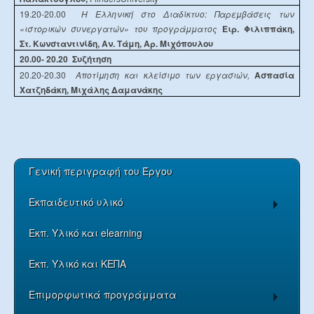
19.20-20.00
Η Ελληνική στο Διαδίκτυο:
Παρεμβάσεις των
«ιστορικών συνεργατών» του προγράμματος
Ειρ. Φιλιππάκη,
Στ. Κωνσταντινίδη, Αν. Τάμη, Αρ. Μιχόπουλου
20.00- 20.20
Συζήτηση
20.20-20.30
Αποτίμηση και κλείσιμο των εργασιών,
Ασπασία
Χατζηδάκη, Μιχάλης Δαμανάκης
Γενική περιγραφή του Έργου
Εκπαιδευτικό υλικό
Εκπ. Υλικό και elearning
Εκπ. Υλικό και ΚΕΠΑ
Eπιμορφωτικά προγράμματα