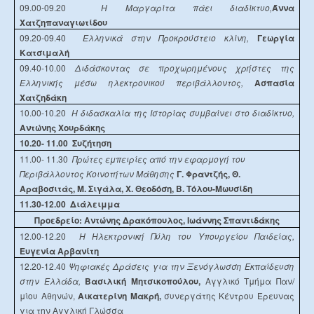
09.00-09.20
Η Μαργαρίτα πάει διαδίκτυο,
Άννα
Χατζηπαναγιωτίδου
09.20-09.40
Ελληνικά στην Προκρούστειο κλίνη,
Γεωργία
Κατσιμαλή
09.40-10.00
Διδάσκοντας σε προχωρημένους χρήστες της
Ελληνικής μέσω ηλεκτρονικού περιβάλλοντος,
Ασπασία
Χατζηδάκη
10.00-10.20
Η διδασκαλία της Ιστορίας συμβαίνει στο διαδίκτυο,
Αντώνης Χουρδάκης
10.20- 11.00
Συζήτηση
11.00- 11.30
Πρώτες εμπειρίες από την εφαρμογή του
Περιβάλλοντος Κοινοτήτων Μάθησης
Γ. Φραντζής, Θ.
Αραβοσιτάς, Μ. Σιγάλα, Χ. Θεοδόση, Β. Τόλου-Μωυσίδη
11.30-12.00
Διάλειμμα
Προεδρείο: Αντώνης Δρακόπουλος, Ιωάννης Σπαντιδάκης
12.00-12.20
Η
Ηλεκτρονική Πύλη του Υπουργείου Παιδείας,
Ευγενία Αρβανίτη
12.20-12.40
Ψηφιακές Δράσεις για την Ξενόγλωσση Εκπαίδευση
στην Ελλάδα,
Βασιλική Μητσικοπούλου,
Αγγλικό Τμήμα Παν/
μίου Αθηνών,
Αικατερίνη Μακρή,
συνεργάτης Κέντρου Έρευνας
για την Αγγλική Γλώσσα