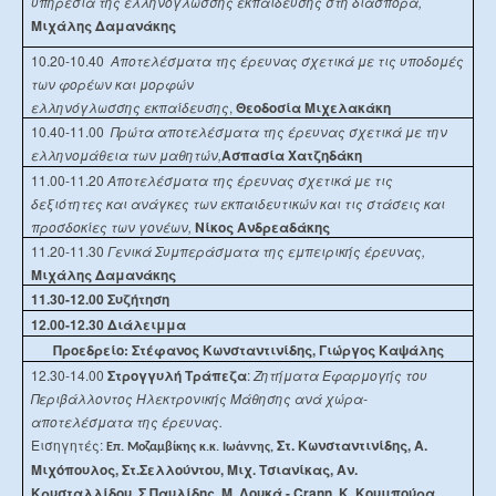
υπηρεσία της ελληνόγλωσσης εκπαίδευσης στη διασπορά,
Μιχάλης Δαμανάκης
10.20-10.40
Αποτελέσματα της έρευνας σχετικά με τις υποδομές
των φορέων και μορφών
ελληνόγλωσσης εκπαίδευσης
,
Θεοδοσία Μιχελακάκη
10.40-11.00
Πρώτα
αποτελέσματα της έρευνας σχετικά με την
ελληνομάθεια των μαθητών,
Ασπασία Χατζηδάκη
11.00-11.20
Αποτελέσματα της έρευνας σχετικά με τις
δεξιότητες και ανάγκες των εκπαιδευτικών και τις στάσεις και
προσδοκίες των γονέων,
Νίκος Ανδρεαδάκης
11.20-11.30
Γενικά Συμπεράσματα της εμπειρικής έρευνας,
Μιχάλης Δαμανάκης
11.30-12.00 Συζήτηση
12.00-12.30 Διάλειμμα
Προεδρείο: Στέφανος Κωνσταντινίδης, Γιώργος Καψάλης
12.30-14.00
Στρογγυλή Τράπεζα
:
Ζητήματα Εφαρμογής του
Περιβάλλοντος Ηλεκτρονικής Μάθησης ανά χώρα-
αποτελέσματα της έρευνας.
Εισηγητές:
Στ. Κωνσταντινίδης, Α.
Επ
.
Μοζαμβίκης
κ.κ. Ιωάννης,
Μιχόπουλος, Στ.Σελλούντου, Μιχ. Τσιανίκας, Αν.
Κρυσταλλίδου, Σ.Παυλίδης, Μ. Λουκά - Crann, Κ. Κουμπούρα,