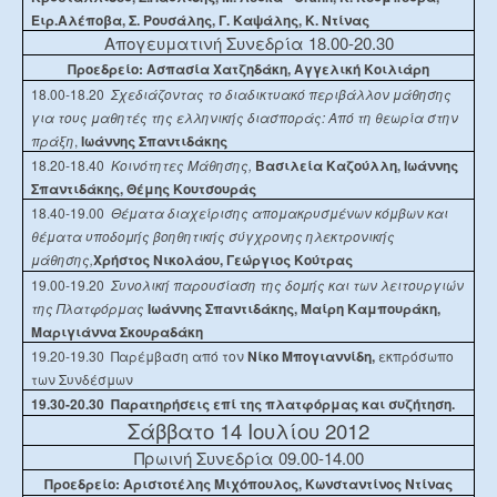
Ειρ.Αλέποβα, Σ. Ρουσάλης, Γ. Καψάλης, Κ. Ντίνας
Απογευματινή Συνεδρία 18.00-20.30
Προεδρείο: Ασπασία Χατζηδάκη, Αγγελική Κοιλιάρη
18.00-18.20
Σχεδιάζοντας το διαδικτυακό περιβάλλον μάθησης
για τους μαθητές της ελληνικής διασποράς: Από τη θεωρία στην
πράξη
,
Ιωάννης Σπαντιδάκης
18.20-18.40
Κοινότητες Μάθησης,
Βασιλεία Καζούλλη, Ιωάννης
Σπαντιδάκης, Θέμης Κουτσουράς
18.40-19.00
Θέματα διαχείρισης απομακρυσμένων κόμβων και
θέματα υποδομής βοηθητικής σύγχρονης ηλεκτρονικής
μάθησης,
Χρήστος Νικολάου, Γεώργιος Κούτρας
19.00-19.20
Συνολική παρουσίαση της δομής και των λειτουργιών
της Πλατφόρμας
Ιωάννης Σπαντιδάκης, Μαίρη Καμπουράκη,
Μαριγιάννα Σκουραδάκη
19.20-19.30
Παρέμβαση από τον
Νίκο Μπογιαννίδη,
εκπρόσωπο
των Συνδέσμων
19.30-20.30
Παρατηρήσεις επί της πλατφόρμας και συζήτηση.
Σάββατο 14 Ιουλίου 2012
Πρωινή Συνεδρία 09.00-14.00
Προεδρείο: Αριστοτέλης Μιχόπουλος, Κωνσταντίνος Ντίνας