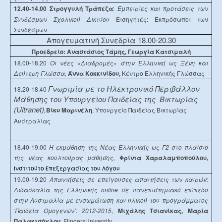
12.40-14.00 Στρογγυλή Τράπεζα
:
Εμπειρίες και προτάσεις των
Συνδέσμων Σχολικού Δικτύου
Εισηγητές
:
Εκπρόσωποι των
Συνδέσμων
Απογευματινή Συνεδρία 18.00-20.30
Προεδρείο: Αναστάσιος Τάμης, Γεωργία Κατσιμαλή
18.00-18.20
Οι νέες «Διαδρομές» στην Ελληνική ως Ξένη και
Δεύτερη Γλώσσα,
Άννα Κοκκινίδου,
Κέντρο Ελληνικής Γλώσσας
Γνωριμία με το Ηλεκτρονικό Περιβάλλον
18.20-18.40
Μάθησης του Υπουργείου Παιδείας της
Βικτωρίας
(Ultranet),
Βίκυ Μαρινέλη
, Υπουργείο Παιδείας Βικτωρίας
Αυστραλίας
18.40-19.00
Η εκμάθηση της Νέας Ελληνικής ως Γ2 στο πλαίσιο
της νέας κουλτούρας μάθησης,
Φρίντα Χαραλαμποπούλου,
νστιτούτο
πεξεργασίας του
όγου
Ι
Ε
Λ
19.00-19.20
Απαντήσεις σε επείγουσες απαιτήσεις των καιρών:
Διδασκαλία της Ελληνικής
online
σε πανεπιστημιακό επίπεδο
στην Αυστραλία με ενσωμάτωση και υλικού του προγράμματος
‘Παιδεία Ομογενών’: 2012-2015
,
Μιχάλης Τσιανίκας, Μαρία
Παλακτσόγλου,
Flinders
University