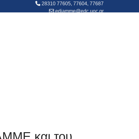
28310 77605, 77604, 77687
ediamme@edc.uoc.gr
ΙΑΜΜΕ και του