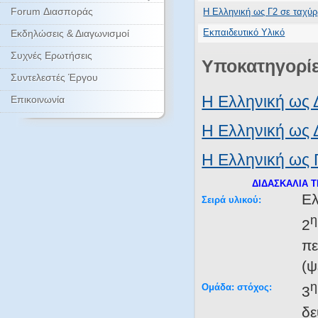
Forum Διασποράς
Η Ελληνική ως Γ2 σε ταχύ
Εκπαιδευτικό Υλικό
Εκδηλώσεις & Διαγωνισμοί
Συχνές Ερωτήσεις
Υποκατηγορί
Συντελεστές Έργου
Η Ελληνική ως
Επικοινωνία
Η Ελληνική ως
Η Ελληνική ως 
ΔΙΔΑΣΚΑΛΙΑ 
Ελ
Σειρά υλικού:
η
2
πε
(ψ
η
Ομάδα: στόχος:
3
δε