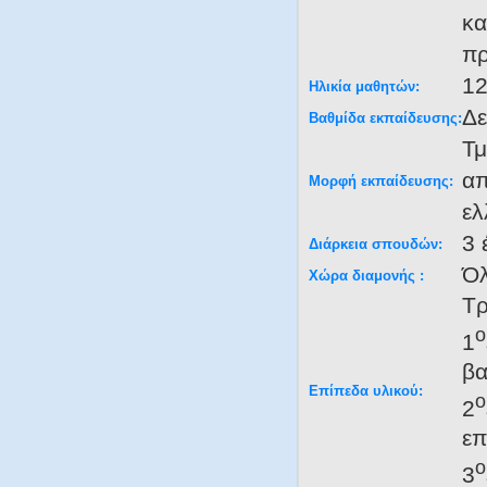
κα
πρ
12
Ηλικία μαθητών:
Δε
Βαθμίδα εκπαίδευσης:
Τμ
απ
Μορφή εκπαίδευσης:
ελ
3 
Διάρκεια σπουδών:
Ό
Χώρα διαμονής :
Τρ
ο
1
βα
Επίπεδα υλικού:
ο
2
επ
ο
3