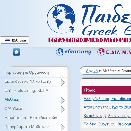
Ελληνικά
Αρχική
Μελέτες
Γενικ
Περιγραφή & Οργάνωση
Εκπαιδευτικό Υλικό (Ε.Υ.)
Ε.Υ. ⇔ elearning, ΚΕΠΑ
Τίτλος
Ελληνόγλωσση Εκπαίδευση 
Μελέτες
Αποτίμηση της μέχρι το 20
Ο/Α Υλικό
Κατάλογος βιβλίων για την 
Επιμόρφωση Εκπαιδευτικών
Παιδεία Ομογενών: θεωρητικ
Προγράμματα Μαθητών