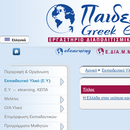
Ελληνικά
Αρχική
Εκπαιδευτικό Υλ
Περιγραφή & Οργάνωση
Εκπαιδευτικό Υλικό (Ε.Υ.)
Ε.Υ. ⇔ elearning, ΚΕΠΑ
Τίτλος
Η Ελλάδα στον νεότερο κα
Μελέτες
Ο/Α Υλικό
Επιμόρφωση Εκπαιδευτικών
Προγράμματα Μαθητών