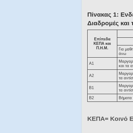
Πίνακας 1: Ενδ
Διαδρομές και 
Επίπεδα
ΚΕΠΑ και
Π.Η.Μ.
Για μαθη
άνω
Μαργαρί
Α1
και τα 
Μαργαρί
Α2
τα αντί
Μαργαρί
Β1
τα αντί
Β2
Βήματα 
ΚΕΠΑ= Κοινό 