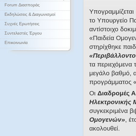
Forum Διασποράς
Υπογραμμίζεται 
Εκδηλώσεις & Διαγωνισμοί
το Υπουργείο Π
Συχνές Ερωτήσεις
αντίστοιχο δοκ
Συντελεστές Έργου
«Παιδεία Ομογε
Επικοινωνία
στηρίχθηκε παι
«Περιβάλλοντο
τα περιεχόμενα 
μεγάλο βαθμό, α
προγράμματος «Π
Οι
Διαδρομές Α
Ηλεκτρονικής 
συγκεκριμένα β
Ομογενών»
, έ
ακολουθεί.