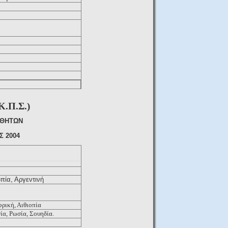
α
Κ.Π.Σ.)
ΑΘΗΤΩΝ
Σ 2004
οπία, Αργεντινή
φρική, Αιθιοπία
ία, Ρωσία, Σουηδία.