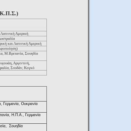
 Κ.Π.Σ.)
 Λατινική Αμερική
Αυστραλία
ρική και Λατινική Αμερική
λφοποίηση)
ία, Μ.Βρετανία, Σουηδία
ουγουάη, Αργεντινή,
ραλία, Σουδάν, Κογκό
, Γερμανία, Ουκρανία
τανία, Η.Π.Α., Γερμανία
σία,
Σουηδία