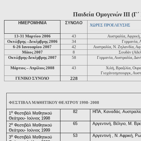
Παιδεία Ομογενών ΙΙΙ (Γ΄
ΗΜΕΡΟΜΗΝΙΑ
ΣΥΝΟΛΟ
ΧΩΡΕΣ ΠΡΟΕΛΕΥΣΗΣ
13-31 Μαρτίου 2006
43
Αυστραλία, Αφρική,
Οκτώβρης –Δεκέμβρης 2006
34
Γερμανία, 
6-26 Ιανουαρίου 2007
42
Αυστραλία, Ν. Ζηλανδία, Αφ
Μάιος 2007
8
Σουδάν (Αδε
Οκτώβρης-Δεκέμβρης 2007
58
Γερμανία, Αυστραλία, Δαν
Μάρτιος – Απρίλιος 2008
43
Χιλή, Βραζιλία, Ουρ
Γιοχάνεσμπουργκ, Αυστ
ΓΕΝΙΚΟ ΣΥΝΟΛΟ
228
ΦΕΣΤΙΒΑΛ ΜΑΘΗΤΙΚΟΥ ΘΕΑΤΡΟΥ
1998- 2008
82
ΗΠΑ, Καναδάς. Αυστραλία
ο
1
Φεστιβάλ Μαθητικού
Θεάτρου- Ιούνιος 1998
65
Αργεντινή, Βέλγιο, Μ. Βρε
ο
2
Φεστιβάλ Μαθητικού
Θεάτρου- Ιούνιος 1999
53
Αργεντινή , Ν. Αφρική, Ρω
ο
3
Φεστιβάλ Μαθητικού