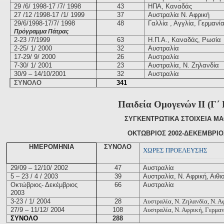
29 /6/ 1998-17 /7/ 1998
43
ΗΠΑ, Καναδάς
27 /12 /1998-17 /1/ 1999
37
Αυστραλία Ν. Αφρική
29/6/1998-17/7/ 1998
48
Γαλλία , Αγγλία, Γερμανί
Πρόγραμμα Πάτρας
2-23 /7/1999
63
Η.Π.Α., Καναδάς, Ρωσία
2-25/ 1/ 2000
32
Αυστραλία
17-29/ 9/ 2000
26
Αυστραλία
7-30/ 1/ 2001
23
Αυστραλία, Ν. Ζηλανδία
30/9 – 14/10/2001
32
Αυστραλία
ΣΥΝΟΛΟ
341
Παιδεία Ομογενών ΙΙ (Γ΄ 
ΣΥΓΚΕΝΤΡΩΤΙΚΑ ΣΤΟΙΧΕΙΑ Μ
ΟΚΤΩΒΡΙΟΣ 2002-ΔΕΚΕΜΒΡΙΟ
ΗΜΕΡΟΜΗΝΙΑ
ΣΥΝΟΛΟ
ΧΩΡΕΣ ΠΡΟΕΛΕΥΣΗΣ
29/09 – 12/10/ 2002
47
Αυστραλία
5 – 23 / 4 / 2003
39
Αυστραλία, Ν. Αφρική, Αιθι
Οκτώβριος- Δεκέμβριος
66
Αυστραλία
2003
3-23 / 1/ 2004
28
Αυστραλία, Ν. Ζηλανδία, Ν. Α
27/9 – 11/12/ 2004
108
Αυστραλία, Ν. Αφρική, Γερμαν
ΣΥΝΟΛΟ
288